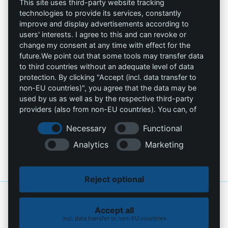
Allprotec® Werk
This site uses third-party website tracking
Privacy
gewoon veilig
technologies to provide its services, constantly
improve and display advertisements according to
Afdruk
users' interests. I agree to this and can revoke or
Omniprotect – Online
change my consent at any time with effect for the
winkel
future.We point out that some tools may transfer data
to third countries without an adequate level of data
Contact
protection. By clicking "Accept (incl. data transfer to
non-EU countries)", you agree that the data may be
info@die-schutzprofis.de
used by us as well as by the respective third-party
providers (also from non-EU countries). You can, of
course, change your cookie settings at any time.
+49 (511) 679997-97
Necessary
Functional
Wohlenbergstraße 6
Analytics
Marketing
30179 Hannover
Duitsland
Reject optional
© 2026 De beschermingsprofessionals. Gemaakt met liefde
MiU24®
en
gehost op
Hostingmonster®
Accept all
incl. data transfer to non-EU countries