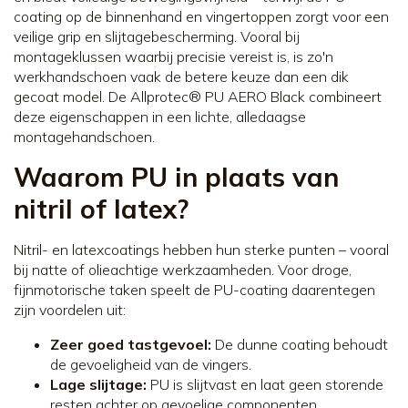
coating op de binnenhand en vingertoppen zorgt voor een
veilige grip en slijtagebescherming. Vooral bij
montageklussen waarbij precisie vereist is, is zo'n
werkhandschoen vaak de betere keuze dan een dik
gecoat model. De Allprotec® PU AERO Black combineert
deze eigenschappen in een lichte, alledaagse
montagehandschoen.
Waarom PU in plaats van
nitril of latex?
Nitril- en latexcoatings hebben hun sterke punten – vooral
bij natte of olieachtige werkzaamheden. Voor droge,
fijnmotorische taken speelt de PU-coating daarentegen
zijn voordelen uit:
Zeer goed tastgevoel:
De dunne coating behoudt
de gevoeligheid van de vingers.
Lage slijtage:
PU is slijtvast en laat geen storende
resten achter op gevoelige componenten.