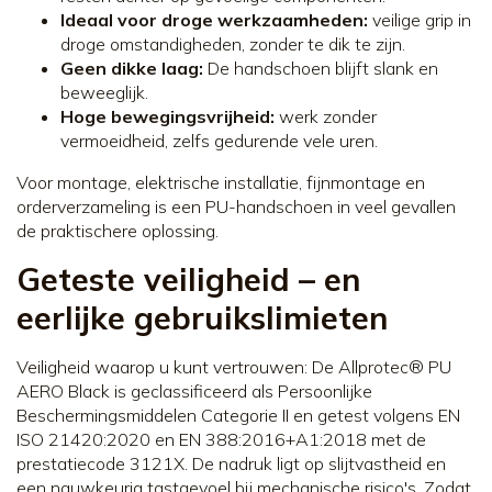
Ideaal voor droge werkzaamheden:
veilige grip in
droge omstandigheden, zonder te dik te zijn.
Geen dikke laag:
De handschoen blijft slank en
beweeglijk.
Hoge bewegingsvrijheid:
werk zonder
vermoeidheid, zelfs gedurende vele uren.
Voor montage, elektrische installatie, fijnmontage en
orderverzameling is een PU-handschoen in veel gevallen
de praktischere oplossing.
Geteste veiligheid – en
eerlijke gebruikslimieten
Veiligheid waarop u kunt vertrouwen: De Allprotec® PU
AERO Black is geclassificeerd als Persoonlijke
Beschermingsmiddelen Categorie II en getest volgens EN
ISO 21420:2020 en EN 388:2016+A1:2018 met de
prestatiecode 3121X. De nadruk ligt op slijtvastheid en
een nauwkeurig tastgevoel bij mechanische risico's. Zodat