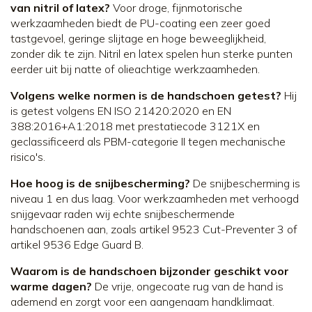
van nitril of latex?
Voor droge, fijnmotorische
werkzaamheden biedt de PU-coating een zeer goed
tastgevoel, geringe slijtage en hoge beweeglijkheid,
zonder dik te zijn. Nitril en latex spelen hun sterke punten
eerder uit bij natte of olieachtige werkzaamheden.
Volgens welke normen is de handschoen getest?
Hij
is getest volgens EN ISO 21420:2020 en EN
388:2016+A1:2018 met prestatiecode 3121X en
geclassificeerd als PBM-categorie II tegen mechanische
risico's.
Hoe hoog is de snijbescherming?
De snijbescherming is
niveau 1 en dus laag. Voor werkzaamheden met verhoogd
snijgevaar raden wij echte snijbeschermende
handschoenen aan, zoals artikel 9523 Cut-Preventer 3 of
artikel 9536 Edge Guard B.
Waarom is de handschoen bijzonder geschikt voor
warme dagen?
De vrije, ongecoate rug van de hand is
ademend en zorgt voor een aangenaam handklimaat.