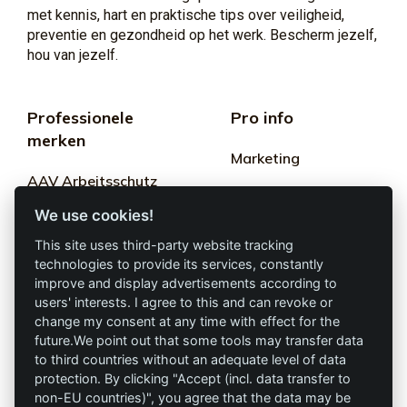
met kennis, hart en praktische tips over veiligheid,
preventie en gezondheid op het werk. Bescherm jezelf,
hou van jezelf.
Professionele
Pro info
merken
Marketing
AAV Arbeitsschutz
Algemene
GmbH
We use cookies!
voorwaarden
Allprotec® Werk
This site uses third-party website tracking
Privacy
gewoon veilig
technologies to provide its services, constantly
improve and display advertisements according to
Afdruk
users' interests. I agree to this and can revoke or
Omniprotect – Online
change my consent at any time with effect for the
winkel
future.We point out that some tools may transfer data
to third countries without an adequate level of data
Contact
protection. By clicking "Accept (incl. data transfer to
non-EU countries)", you agree that the data may be