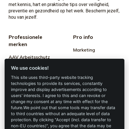
met kennis, hart en praktische tips over veiligheid,
preventie en gezondheid op het werk. Bescherm jezelf,
hou van jezelf.
Professionele
Pro info
merken
Marketing
AAV Arbeitsschutz
Algemene
GmbH
We use cookies!
voorwaarden
Allprotec® Werk
This site uses third-party website tracking
Privacy
gewoon veilig
technologies to provide its services, constantly
improve and display advertisements according to
Afdruk
users' interests. I agree to this and can revoke or
Omniprotect – Online
change my consent at any time with effect for the
winkel
future.We point out that some tools may transfer data
to third countries without an adequate level of data
Contact
protection. By clicking "Accept (incl. data transfer to
non-EU countries)", you agree that the data may be